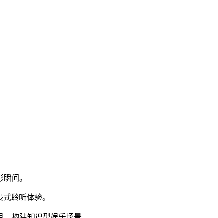
彩瞬间。
浸式聆听体验。
目，构建知识型娱乐场景。