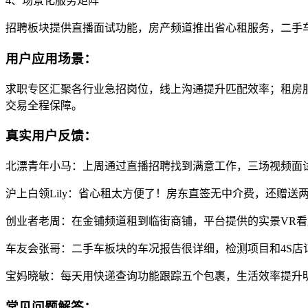
4、场景化服务矩阵
招聘板块提供直播面试功能，房产频道推出省心租服务，二手
用户应用场景：
求职专区汇聚各行业急招岗位，线上沟通提升匹配效率；租房
交易全程保障。
真实用户反馈：
北漂青年小马：上周通过直播招聘找到满意工作，三场视频面
沪上白领Lily：省心租太方便了！房东直签无中介费，还赠送
创业者老周：在金铺频道租到临街商铺，平台提供的实景VR
车友会张哥：二手车板块的车况报告很详细，检测项目和4S店
宝妈晓敏：每天用快递查询功能跟踪五个包裹，生活效率提升
常见问题解答：