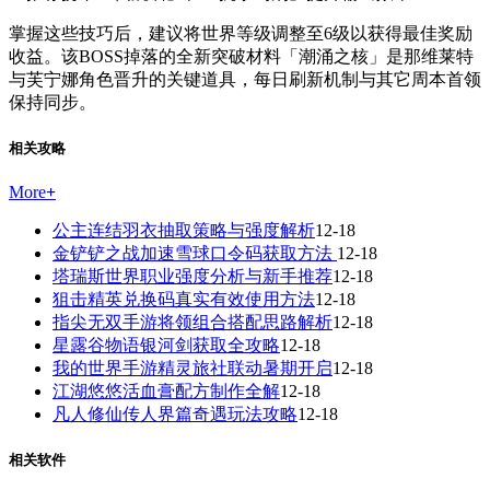
掌握这些技巧后，建议将世界等级调整至6级以获得最佳奖励
收益。该BOSS掉落的全新突破材料「潮涌之核」是那维莱特
与芙宁娜角色晋升的关键道具，每日刷新机制与其它周本首领
保持同步。
相关攻略
More
+
公主连结羽衣抽取策略与强度解析
12-18
金铲铲之战加速雪球口令码获取方法
12-18
塔瑞斯世界职业强度分析与新手推荐
12-18
狙击精英兑换码真实有效使用方法
12-18
指尖无双手游将领组合搭配思路解析
12-18
星露谷物语银河剑获取全攻略
12-18
我的世界手游精灵旅社联动暑期开启
12-18
江湖悠悠活血膏配方制作全解
12-18
凡人修仙传人界篇奇遇玩法攻略
12-18
相关软件