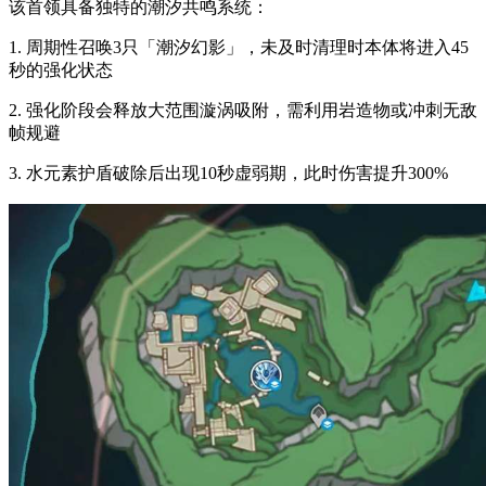
该首领具备独特的潮汐共鸣系统：
1. 周期性召唤3只「潮汐幻影」，未及时清理时本体将进入45
秒的强化状态
2. 强化阶段会释放大范围漩涡吸附，需利用岩造物或冲刺无敌
帧规避
3. 水元素护盾破除后出现10秒虚弱期，此时伤害提升300%