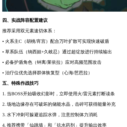
四、实战阵容配置建议
推荐采用双元素速切体系：
• 火系主C（胡桃/宵宫）配合万叶扩散可实现快速破盾
• 草系队伍（纳西妲+久岐忍）通过超绽放进行持续输出
• 必备护盾角色（钟离/莱依拉）应对高频范围攻击
• 治疗位优先选择群体恢复型（心海/芭芭拉）
五、特殊作战技巧
1. 当BOSS开始吸收幻影时，立即使用火/雷元素打断读条
2. 场地边缘存在可破坏的储能水晶，击碎可获得能量补充
3. 水下冲刺可躲避追踪水弹，注意控制体力消耗
4. 推荐携带「仙跳墙」和「抗水药剂」提升输出效率