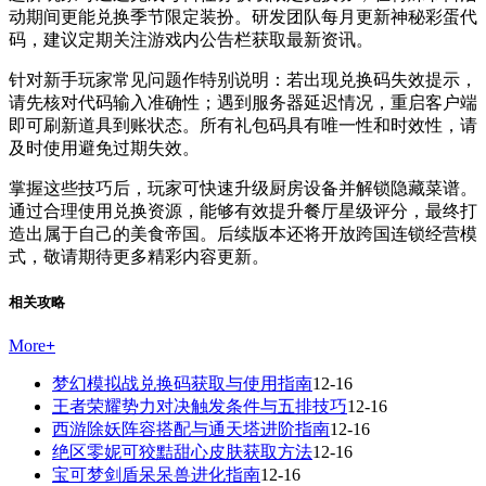
动期间更能兑换季节限定装扮。研发团队每月更新神秘彩蛋代
码，建议定期关注游戏内公告栏获取最新资讯。
针对新手玩家常见问题作特别说明：若出现兑换码失效提示，
请先核对代码输入准确性；遇到服务器延迟情况，重启客户端
即可刷新道具到账状态。所有礼包码具有唯一性和时效性，请
及时使用避免过期失效。
掌握这些技巧后，玩家可快速升级厨房设备并解锁隐藏菜谱。
通过合理使用兑换资源，能够有效提升餐厅星级评分，最终打
造出属于自己的美食帝国。后续版本还将开放跨国连锁经营模
式，敬请期待更多精彩内容更新。
相关攻略
More
+
梦幻模拟战兑换码获取与使用指南
12-16
王者荣耀势力对决触发条件与五排技巧
12-16
西游除妖阵容搭配与通天塔进阶指南
12-16
绝区零妮可狡黠甜心皮肤获取方法
12-16
宝可梦剑盾呆呆兽进化指南
12-16