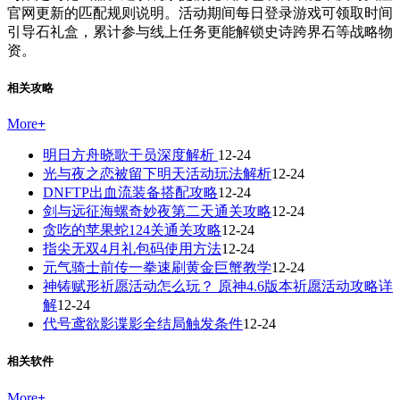
官网更新的匹配规则说明。活动期间每日登录游戏可领取时间
引导石礼盒，累计参与线上任务更能解锁史诗跨界石等战略物
资。
相关攻略
More
+
明日方舟晓歌干员深度解析
12-24
光与夜之恋被留下明天活动玩法解析
12-24
DNFTP出血流装备搭配攻略
12-24
剑与远征海螺奇妙夜第二天通关攻略
12-24
贪吃的苹果蛇124关通关攻略
12-24
指尖无双4月礼包码使用方法
12-24
元气骑士前传一拳速刷黄金巨蟹教学
12-24
神铸赋形祈愿活动怎么玩？ 原神4.6版本祈愿活动攻略详
解
12-24
代号鸢欲影谍影全结局触发条件
12-24
相关软件
More
+