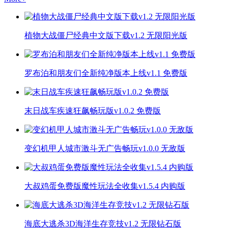
植物大战僵尸经典中文版下载v1.2 无限阳光版
罗布泊和朋友们全新纯净版本上线v1.1 免费版
末日战车疾速狂飙畅玩版v1.0.2 免费版
变幻机甲人城市激斗无广告畅玩v1.0.0 无敌版
大叔鸡蛋免费版魔性玩法全收集v1.5.4 内购版
海底大逃杀3D海洋生存竞技v1.2 无限钻石版