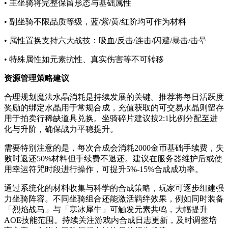
• 主坐骑将完整保留形态与基础属性
• 副坐骑不限品质等级，蓝/紫/黄/红阶均可作为材料
• 属性置换支持六大战技：吸血/反击/连击/闪避/暴击/击晕
• 特殊属性如元素抗性、真实伤害等不可转移
资源管理策略建议
合理规划魔法水晶消耗是持续发展的关键。推荐将每日活跃度
奖励的绑定水晶用于常规合成，充值获取的可交易水晶则留存
用于拍卖行稀缺道具兑换。坐骑碎片建议按2:1比例分配至进
化与升阶，确保战力平稳提升。
需要特别注意的是，每次合成会消耗2000金币基础手续费，失
败时返还50%材料但手续费不退还。建议在服务器维护后或使
用幸运符咒时段进行操作，可提升5%-15%合成成功率。
通过系统化的材料收集与科学的合成策略，玩家可逐步组建强
力坐骑阵容。不同坐骑组合还能激活羁绊效果，例如同时装备
「烈焰战马」与「寒冰犀牛」可触发元素共鸣，大幅提升
AOE技能范围。持续关注游戏内合成日志更新，及时调整培