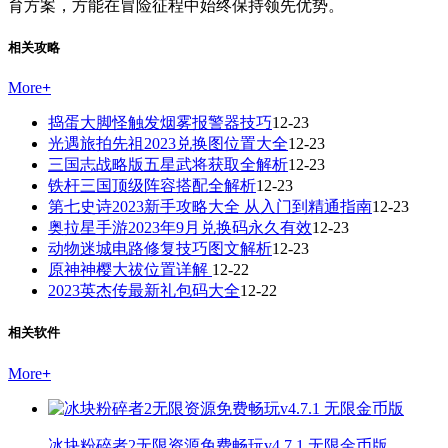
育方案，方能在冒险征程中始终保持领先优势。
相关攻略
More
+
捣蛋大脚怪触发烟雾报警器技巧
12-23
光遇旅拍先祖2023兑换图位置大全
12-23
三国志战略版五星武将获取全解析
12-23
铁杆三国顶级阵容搭配全解析
12-23
第七史诗2023新手攻略大全 从入门到精通指南
12-23
奥拉星手游2023年9月兑换码永久有效
12-23
动物迷城电路修复技巧图文解析
12-23
原神神樱大祓位置详解
12-22
2023英杰传最新礼包码大全
12-22
相关软件
More
+
冰块粉碎者2无限资源免费畅玩v4.7.1 无限金币版