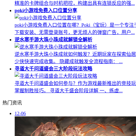
精准的卡牌组合与时机把控，构建出具有连锁反应的强...
poki小游戏免费入口位置分享
poki小游戏免费入口位置在哪？Poki（宝玩）是一
下载安装、无需登录账号，更无烦人的弹窗广告，用户...
逆水寒手游大珠小珠成就解锁全解析
逆水寒手游大珠小珠成就如何触发？近期玩家在探索仙居
少侠快速完成收集。 隐藏成就触发全流程指南： ...
寻道大千问道盛会三大阶段玩法攻略
寻道大千问道盛会如何参与？作为游戏最新推出的竞技玩
掌握制胜技巧。 寻道大千盛会阶段详解 一、练虚...
热门资讯
12-06