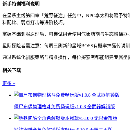
新手特训福利说明
在星系主线第四章「荒野征途」任务中，NPC李太和将赠予特
料配比、弱点打击等进阶技巧。
掌握基础驯服原理后，可尝试组合使用气象药剂与生态增幅器
星际探险者需注意：每周三刷新的星域BOSS有概率掉落传
通过系统化驯服策略与精准操作，每位探索者都能组建专属坐
相关下载
更多
+
僵尸布偶物理格斗免费畅玩版v1.0.8 全武器解锁版
地铁跑酷全角色解锁版本畅玩v5.10.0 无限金币版