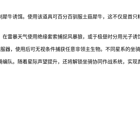
制犀牛诱饵。使用该道具可百分百驯服土菇犀牛，这不仅是首只
。在雷暴天气使用绝缘套索捕捉风暴狼，或于极昼时分用光子诱
说驯服器，使用后可无视条件捕获任意非领主生物。不同星系的坐
骑编队。随着星际声望提升，还将解锁坐骑协同作战系统，实现