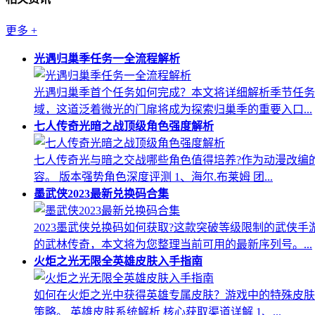
更多
+
光遇归巢季任务一全流程解析
光遇归巢季首个任务如何完成？本文将详细解析季节任务
域，这道泛着微光的门扉将成为探索归巢季的重要入口...
七人传奇光暗之战顶级角色强度解析
七人传奇光与暗之交战哪些角色值得培养?作为动漫改编
容。 版本强势角色深度评测 1、海尔.布莱姆 团...
墨武侠2023最新兑换码合集
2023墨武侠兑换码如何获取?这款突破等级限制的武
的武林传奇，本文将为您整理当前可用的最新序列号。...
火炬之光无限全英雄皮肤入手指南
如何在火炬之光中获得英雄专属皮肤？游戏中的特殊皮肤
策略。 英雄皮肤系统解析 核心获取渠道详解 1、...