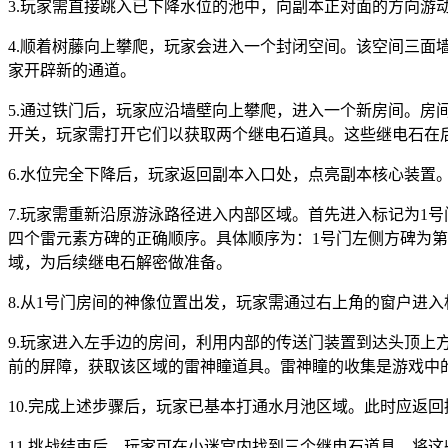
3.玩家需直接跳入已下降水位的池中，向副本正对面的方向
4.顺着树藤向上攀爬，玩家会进入一个封闭空间。该空间三
家开辟新的通道。
5.通过铁门后，玩家应沿墙壁向上攀爬，进入一个新房间。
开关，玩家需打开它们以获取两个继电石道具。这些继电石在
6.水位完全下降后，玩家返回副本入口处，点亮副本核心装
7.玩家需重新沿原游泳路径进入内部区域。首先进入标记为1
四个雷元素方碑的正确顺序。具体顺序为：1号门左侧方碑为
域，为后续继电石解密做准备。
8.从1号门房间的神像位置出发，玩家需通过右上角的窗户进
9.玩家进入左手边的房间，利用内部的传送门装置到达头顶
前的屏障，获取该区域的雷神瞳道具。雷神瞳的收集是游戏中
10.完成上述步骤后，玩家已基本打通水月池区域。此时应返
11.挑战结束后，玩家可在小迷宫内找到三个继电石道具。将