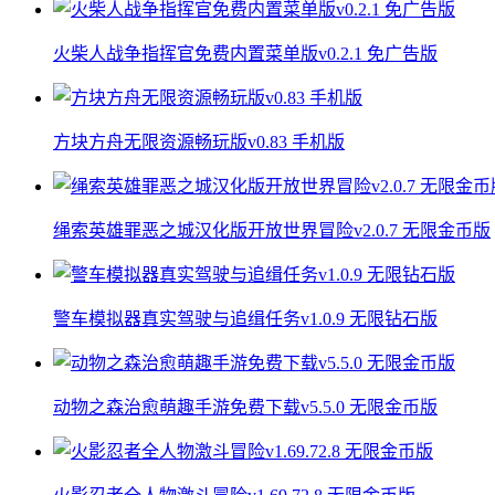
火柴人战争指挥官免费内置菜单版v0.2.1 免广告版
方块方舟无限资源畅玩版v0.83 手机版
绳索英雄罪恶之城汉化版开放世界冒险v2.0.7 无限金币版
警车模拟器真实驾驶与追缉任务v1.0.9 无限钻石版
动物之森治愈萌趣手游免费下载v5.5.0 无限金币版