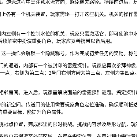
游动。游泳过程中需注意水流方向，避免迷失路径。持续前进后，
面墙上各有一个机关装置，玩家需逐一打开这些机关。机关的操作
房间内左侧有一个控制水位的机关，玩家只需激活它，即可使池中
后续解密中扮演重要角色，玩家应妥善携带以备后用。
置。这一操作会解锁一个隐藏称号，作为完成初步任务的奖励。称
号门的通道，内部有一个被封印的雷霆探针。玩家应再次参拜神
第一点，右侧为第二点；2号门右侧方碑为第三点，左侧为第四点
入相邻房间。进入后，玩家需解决面前的雷霆探针谜题。搞定探
上方的新空间。传送门的使用需要玩家角色定位准确，确保顺利抵
的重要目标，能提升角色属性。
回挑战点位置，完成那里的限时挑战。挑战内容涉及地形导航，
这些继电石搬运至外部区域，布置在指定位置。布置过程中需注