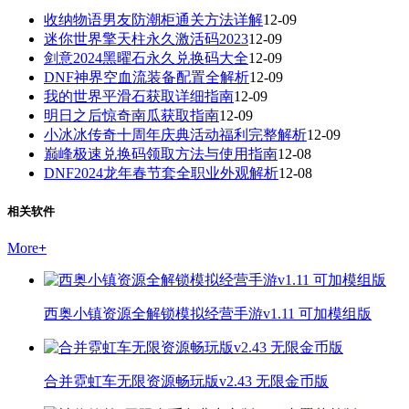
收纳物语男友防潮柜通关方法详解
12-09
迷你世界擎天柱永久激活码2023
12-09
剑意2024黑曜石永久兑换码大全
12-09
DNF神界空血流装备配置全解析
12-09
我的世界平滑石获取详细指南
12-09
明日之后惊奇南瓜获取指南
12-09
小冰冰传奇十周年庆典活动福利完整解析
12-09
巅峰极速兑换码领取方法与使用指南
12-08
DNF2024龙年春节套全职业外观解析
12-08
相关软件
More
+
西奥小镇资源全解锁模拟经营手游v1.11 可加模组版
合并霓虹车无限资源畅玩版v2.43 无限金币版