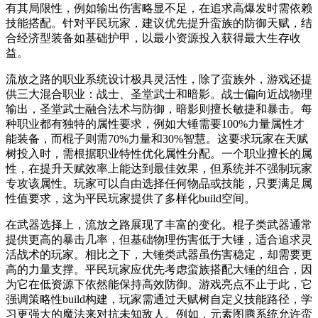
有其局限性，例如输出伤害略显不足，在追求高爆发时需依赖
技能搭配。针对平民玩家，建议优先提升蛮族的防御天赋，结
合经济型装备如基础护甲，以最小资源投入获得最大生存收
益。
流放之路的职业系统设计极具灵活性，除了蛮族外，游戏还提
供三大混合职业：战士、圣堂武士和暗影。战士偏向近战物理
输出，圣堂武士融合法术与防御，暗影则擅长敏捷和暴击。每
种职业都有独特的属性要求，例如大锤需要100%力量属性才
能装备，而棍子则需70%力量和30%智慧。这要求玩家在天赋
树投入时，需根据职业特性优化属性分配。一个职业擅长的属
性，在提升天赋效率上能达到最佳效果，但系统并不强制玩家
专攻该属性。玩家可以自由选择任何物品或技能，只要满足属
性值要求，这为平民玩家提供了多样化build空间。
在武器选择上，流放之路展现了丰富的变化。棍子类武器通常
提供更高的暴击几率，但基础物理伤害低于大锤，适合追求灵
活战术的玩家。相比之下，大锤类武器虽伤害稳定，却需要更
高的力量支撑。平民玩家应优先考虑蛮族搭配大锤的组合，因
为它在低资源下依然能保持高效防御。游戏亮点不止于此，它
强调策略性build构建，玩家需通过天赋树自定义技能路径，学
习更强大的魔法来对抗未知敌人。例如，元素图腾系统允许蛮