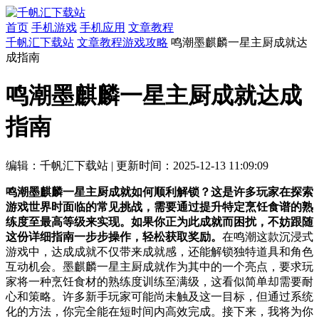
首页
手机游戏
手机应用
文章教程
千帆汇下载站
文章教程
游戏攻略
鸣潮墨麒麟一星主厨成就达
成指南
鸣潮墨麒麟一星主厨成就达成
指南
编辑：千帆汇下载站
|
更新时间：2025-12-13 11:09:09
鸣潮墨麒麟一星主厨成就如何顺利解锁？这是许多玩家在探索
游戏世界时面临的常见挑战，需要通过提升特定烹饪食谱的熟
练度至最高等级来实现。如果你正为此成就而困扰，不妨跟随
这份详细指南一步步操作，轻松获取奖励。
在鸣潮这款沉浸式
游戏中，达成成就不仅带来成就感，还能解锁独特道具和角色
互动机会。墨麒麟一星主厨成就作为其中的一个亮点，要求玩
家将一种烹饪食材的熟练度训练至满级，这看似简单却需要耐
心和策略。许多新手玩家可能尚未触及这一目标，但通过系统
化的方法，你完全能在短时间内高效完成。接下来，我将为你