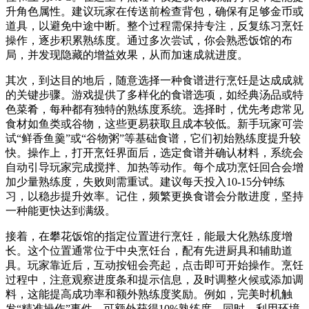
升角色属性。建议玩家在传送前检查背包，确保有足够金币或
道具，以避免中途中断。整个过程需保持专注，反复练习烹饪
操作，逐步积累熟练度。通过多次尝试，你会熟悉饭馆的布
局，并发现隐藏的增益效果，从而加速成就进度。
其次，到达目的地后，随意选择一种食谱进行烹饪是达成成就
的关键步骤。游戏提供了多样化的食谱选项，如经典汤品或特
色菜肴，每种都有独特的熟练度系统。选择时，优先考虑常见
食材如鱼类或谷物，这些更易获取且成本较低。新手玩家可尝
试“鲜香鱼羹”或“谷物粥”等基础食谱，它们初始熟练度提升较
快。操作上，打开烹饪界面后，选定食谱并确认材料，系统会
自动引导玩家完成搅拌、加热等动作。每个成功烹饪回合会增
加少量熟练度，失败则需重试。建议每天投入10-15分钟练
习，以稳步提升效率。记住，频繁更换食谱会分散进度，坚持
一种能更快达到满级。
接着，在攀花饭馆的指定位置进行烹饪，能最大化熟练度增
长。这个位置通常位于中央烹饪台，配有先进厨具和辅助道
具。玩家靠近后，互动按钮会亮起，点击即可开始操作。烹饪
过程中，注意观察进度条和提示信息，及时调整火候或添加调
料，这能提高成功率和额外熟练度奖励。例如，完美时机触
发“精准操作”事件，可额外获得10%熟练度。同时，利用环境