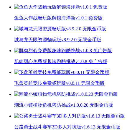
鱼鱼大作战畅玩版解锁海洋新v1.0.1 免费版
城与龙无限资源畅玩版v8.9.2.0 无限金币版
肌肉甜心免费版趣味跑酷挑战v1.0.8 免广告版
飞盘英雄竞技免费畅玩版v0.0.11 无限金币版
潮流小镇植物危机塔防挑战v1.0.0.20 无限金币版
公路勇士战斗赛车3D多人对抗版v1.6.13 无限金币版