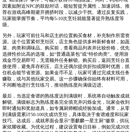
因素如附近NPC的鼓励对话，能短暂提升属性，加速训练。推
荐在游戏高峰期避开拥挤时段，以减少干扰。通过反复实践，
玩家能掌握节奏，平均每5-10次烹饪就能显著提升熟练度等
级。
另外，玩家可前往马和店主的位置购买食材，补充制作所需资
源。这个位置紧邻烹饪区，店主角色提供多种新鲜食材，如蔬
菜、肉类和调味品。购买前，查看商品列表并比较价格，优先
选择性价比高的选项，如“普通蔬菜包”或“特价肉类”。使用游
戏金币交易即可，无需额外任务解锁。购买后，返回烹饪台直
接使用，避免库存积压。店主还偶尔提供折扣或限时优惠，抓
住机会能节省资源。如果金币不足，玩家可通过完成支线任务
赚取，或与其他玩家交易。这一步骤确保你始终有材料可用，
不间断地进行烹饪练习，推动熟练度向满级迈进。
最后，当选定食谱的熟练度达到满级时，系统将自动触发成就
解锁。满级标志为熟练度条完全填充并闪烁金光，玩家会收到
即时通知和奖励道具，如专属厨师帽或经验加成。通常，从零
到满级需累计50-100次成功烹饪，具体取决于食谱难度和玩家
技巧。达成后，成就界面会显示“墨麒麟一星主厨”徽章，供玩
家炫耀收藏。为优化过程，建议设置每日目标，例如完成20次