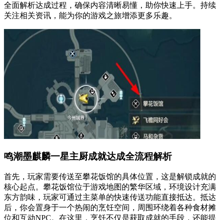
全面解析达成过程，确保内容清晰易懂，助你快速上手。持续
关注相关资讯，能为你的游戏之旅增添更多乐趣。
鸣潮墨麒麟一星主厨成就达成全流程解析
首先，玩家需要传送至攀花饭馆的具体位置，这是解锁成就的
核心起点。攀花饭馆位于游戏地图的繁华区域，环境设计充满
东方韵味，玩家可通过主菜单的快速传送功能直接抵达。抵达
后，你会置身于一个热闹的烹饪空间，周围环绕着各种食材摊
位和互动NPC。在这里，烹饪不仅是获取成就的手段，还能提