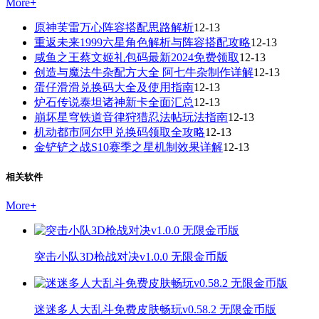
More
+
原神芙雷万心阵容搭配思路解析
12-13
重返未来1999六星角色解析与阵容搭配攻略
12-13
咸鱼之王蔡文姬礼包码最新2024免费领取
12-13
创造与魔法牛杂配方大全 阿七牛杂制作详解
12-13
蛋仔滑滑兑换码大全及使用指南
12-13
炉石传说泰坦诸神新卡全面汇总
12-13
崩坏星穹铁道音律狩猎忍法帖玩法指南
12-13
机动都市阿尔甲兑换码领取全攻略
12-13
金铲铲之战S10赛季之星机制效果详解
12-13
相关软件
More
+
突击小队3D枪战对决v1.0.0 无限金币版
迷迷多人大乱斗免费皮肤畅玩v0.58.2 无限金币版