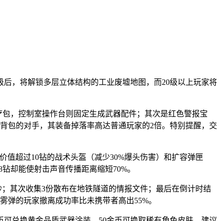
级后，将解锁多层立体结构的工业废墟地图，而20级以上玩家将
疗包，控制室操作台则固定生成武器配件；其次是红色警报宝
背包的对手，其装备掉落率高达普通玩家的2倍。特别提醒，交
取价值超过10钻的战术头盔（减少30%爆头伤害）和扩容弹匣
8钻却能使射击声音传播距离缩短70%。
秒；其次收集3份散布在地铁隧道的情报文件；最后在倒计时结
雾弹的玩家撤离成功率比未携带者高出55%。
币可兑换黄金品质武器涂装，50金币可换取稀有角色皮肤。建议