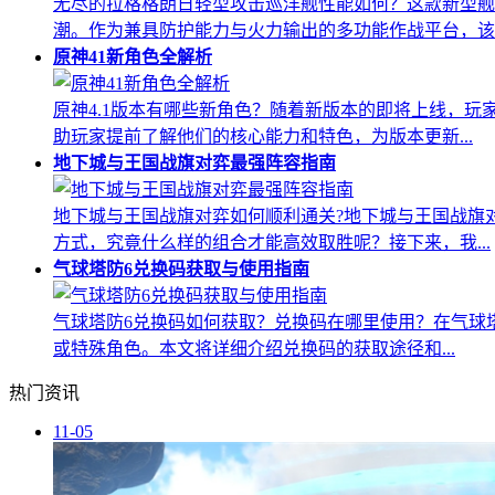
无尽的拉格格朗日轻型攻击巡洋舰性能如何？这款新型舰
潮。作为兼具防护能力与火力输出的多功能作战平台，该..
原神41新角色全解析
原神4.1版本有哪些新角色？随着新版本的即将上线，玩
助玩家提前了解他们的核心能力和特色，为版本更新...
地下城与王国战旗对弈最强阵容指南
地下城与王国战旗对弈如何顺利通关?地下城与王国战旗
方式，究竟什么样的组合才能高效取胜呢？接下来，我...
气球塔防6兑换码获取与使用指南
气球塔防6兑换码如何获取？兑换码在哪里使用？在气球
或特殊角色。本文将详细介绍兑换码的获取途径和...
热门资讯
11-05