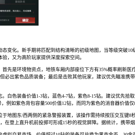
态变化。新手期将匹配到结构清晰的初级地图，当等级突破10
体验，又为高阶玩家提供深度探索空间。
：首先是环境物资点，地铁车厢内部座位下方有35%概率刷新医
条但必出紫色品质装备；最后是击败其他玩家，建议优先瞄准携带
色装备价值1-3钻，蓝色4-7钻，紫色8-15钻。建议优先拾
，例如紫色背包容量500价值12钻，而同为紫色的消音器价值仅
于地图东/西两侧的紧急警报装置，该操作需持续按压交互键8
，在登上直升机前投掷可形成15秒的视觉屏障。据统计，携带烟
虚拟交易市场。价值超过10钻的装备可兑换为黑市金币，30金