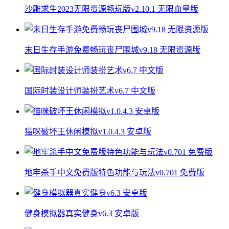
沙雕求生2023无限资源畅玩版v2.10.1 无限血量版
末日生存手游免费畅玩丧尸围城v9.18 无限资源版
国际时装设计师装扮艺术v6.7 中文版
猫咪破坏王休闲模拟v1.0.4.3 安卓版
地牢杀手中文免费版特色功能与玩法v0.701 免费版
健身模拟器真实健身v6.3 安卓版