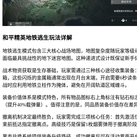
和平精英地铁逃生玩法详解
地铁逃生模式包含三大核心战场地图，地图复杂度随玩家等级动
面临最具挑战性的地下迷宫地图。这种递进式设计既保证新手
战术物资获取是生存基础，玩家需通过三种核心途径收集装备
箱，这些闪烁的金属箱通常出现在月台末端，开启需要6秒读
战时应利用地铁立柱作为掩体，避免在开阔轨道区域缠斗。
装备价值体系是模式特色，所有物品图标右上角标注有钻石标志。白
（提升40%载弹量）。值得注意的是，同品质装备价值存在差异
撤离机制决定最终胜负，玩家需完成三项核心任务：首先激活位
束前抵达指定撤离点。高级技巧是保留1枚烟雾弹用于撤离阶段
黑市兑换系统提供装备升级路径，成功撤离后可在活动界面开启