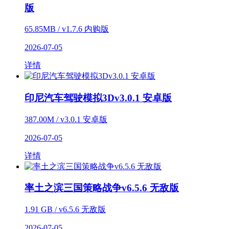
版
65.85MB / v1.7.6 内购版
2026-07-05
详情
印尼汽车驾驶模拟3Dv3.0.1 安卓版
387.00M / v3.0.1 安卓版
2026-07-05
详情
率土之滨三国策略战争v6.5.6 无敌版
1.91 GB / v6.5.6 无敌版
2026-07-05