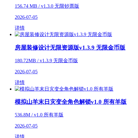
156.74 MB / v1.3.0 无限钞票版
2026-07-05
详情
房屋装修设计无限资源版v1.3.9 无限金币版
180.72MB / v1.3.9 无限金币版
2026-07-05
详情
模拟山羊末日灾变全角色解锁v1.0 所有羊版
536.8M / v1.0 所有羊版
2026-07-05
详情