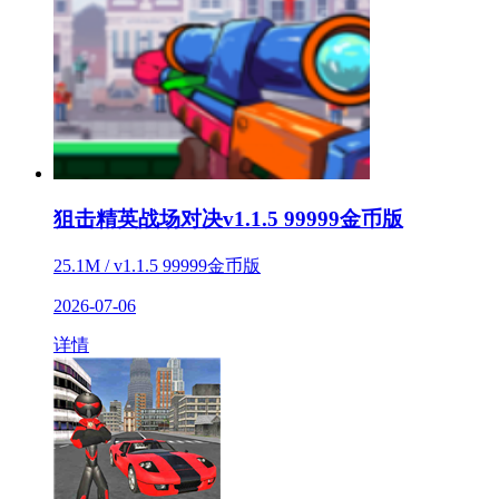
狙击精英战场对决v1.1.5 99999金币版
25.1M / v1.1.5 99999金币版
2026-07-06
详情