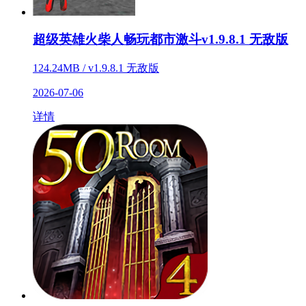
超级英雄火柴人畅玩都市激斗v1.9.8.1 无敌版
124.24MB / v1.9.8.1 无敌版
2026-07-06
详情