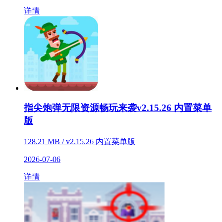
详情
指尖炮弹无限资源畅玩来袭v2.15.26 内置菜单
版
128.21 MB / v2.15.26 内置菜单版
2026-07-06
详情