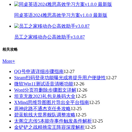
同桌英语2024雅思高效学习方案v1.0.0 最新版
员工之家移动办公高效助手v3.0.87
相关攻略
More
+
QQ号申请详细步骤指南
12-27
Steam扫码登录功能曝光或将提升用户便捷性
12-27
微软Win11测试语音清晰功能
12-26
Word分页符删除步骤图文详解
12-26
坦克无敌2023礼包兑换码大全
12-25
XMind思维导图图片导出全平台指南
12-25
原神此路不通杰克任务攻略
12-25
碧蓝航线大世界舰队调整攻略
12-25
太阁立志传5本能寺事件触发条件解析
12-25
金铲铲之战精挑蛮王阵容深度解析
12-25