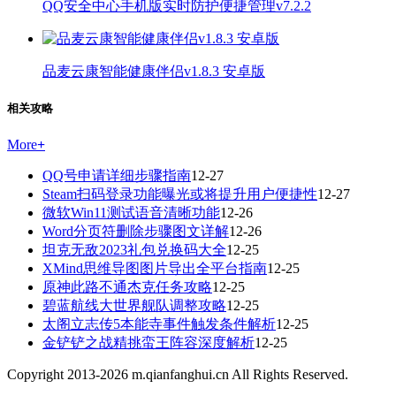
QQ安全中心手机版实时防护便捷管理v7.2.2
品麦云康智能健康伴侣v1.8.3 安卓版
相关攻略
More
+
QQ号申请详细步骤指南
12-27
Steam扫码登录功能曝光或将提升用户便捷性
12-27
微软Win11测试语音清晰功能
12-26
Word分页符删除步骤图文详解
12-26
坦克无敌2023礼包兑换码大全
12-25
XMind思维导图图片导出全平台指南
12-25
原神此路不通杰克任务攻略
12-25
碧蓝航线大世界舰队调整攻略
12-25
太阁立志传5本能寺事件触发条件解析
12-25
金铲铲之战精挑蛮王阵容深度解析
12-25
Copyright 2013-
2026
m.qianfanghui.cn All Rights Reserved.