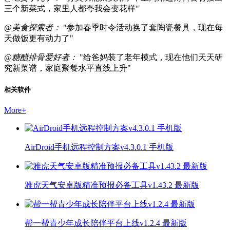
三个新菜式，家里人都夸我会变花样"
@美食探索者：
"参加春季时令活动换了套陶瓷餐具，现在每
天做饭更有动力了"
@糖醋排骨爱好者：
"给爸妈装了老年模式，现在他们天天研
究新菜谱，家庭聚餐水平直线上升"
相关软件
More
+
AirDroid手机远程控制方案v4.3.0.1 手机版
雅虎天气安卓版精准预报必备工具v1.43.2 最新版
帮一帮青少年成长陪伴平台上线v1.2.4 最新版