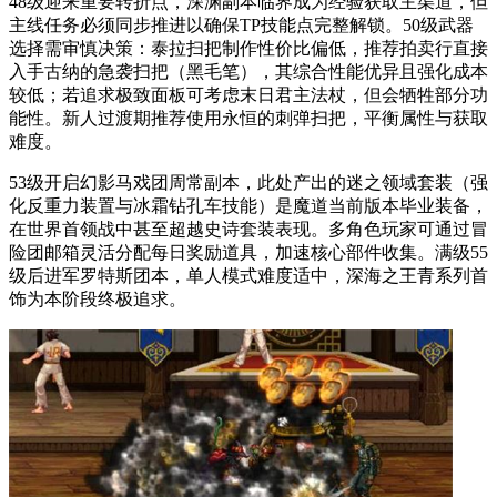
48级迎来重要转折点，深渊副本临界成为经验获取主渠道，但
主线任务必须同步推进以确保TP技能点完整解锁。50级武器
选择需审慎决策：泰拉扫把制作性价比偏低，推荐拍卖行直接
入手古纳的急袭扫把（黑毛笔），其综合性能优异且强化成本
较低；若追求极致面板可考虑末日君主法杖，但会牺牲部分功
能性。新人过渡期推荐使用永恒的刺弹扫把，平衡属性与获取
难度。
53级开启幻影马戏团周常副本，此处产出的迷之领域套装（强
化反重力装置与冰霜钻孔车技能）是魔道当前版本毕业装备，
在世界首领战中甚至超越史诗套装表现。多角色玩家可通过冒
险团邮箱灵活分配每日奖励道具，加速核心部件收集。满级55
级后进军罗特斯团本，单人模式难度适中，深海之王青系列首
饰为本阶段终极追求。