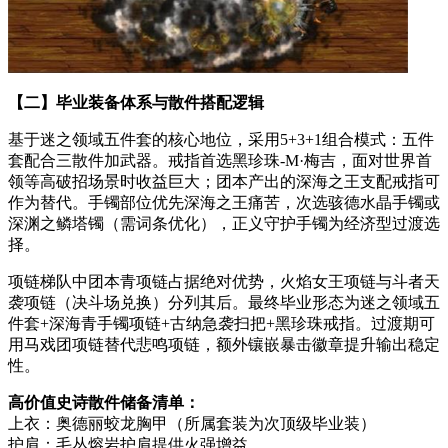
【二】毕业装备体系与散件搭配逻辑
基于迷之领域五件套的核心地位，采用5+3+1组合模式：五件
套配合三散件加武器。戒指首选黑珍珠-M·梅吉，面对世界首
领等高破招场景时收益巨大；团本产出的深海之王支配戒指可
作为替代。手镯部位优先深海之王痛苦，次选骇德水晶手镯或
深渊之鳞塔镯（需词条优化），正义守护手镯为经济型过渡选
择。
项链梯队中团本青项链占据绝对优势，火焰女王项链与斗者天
袭项链（决斗场兑换）分列其后。最终毕业形态为迷之领域五
件套+深海青手镯项链+古纳急袭扫把+黑珍珠戒指。过渡期可
用马戏团项链替代悲鸣项链，额外镶嵌暴击徽章提升输出稳定
性。
高价值史诗散件储备清单：
上衣：奥德丽蛟龙胸甲（所属套装为次顶级毕业装）
护肩：毛丛熔岩护肩提供火强增益