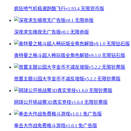
疯狂喷气机极速跑酷飞行v1.93.4 无限货币版
深夜求生暗夜无广告版v0.1 无限命版
奥特曼之格斗超人畅玩版全角色解锁v9.1.0 无限钻石版
放置主题公园大亨金币不减反增版v5.2.2 无限钞票版
网球公开挑战赛3D真实竞技v1.6.0 无限钞票版
拳击大作战免费格斗游戏v1.0.1 免广告版