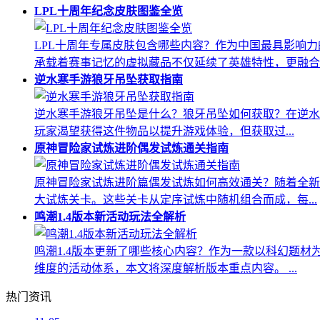
LPL十周年纪念皮肤图鉴全览
LPL十周年专属皮肤包含哪些内容？作为中国最具影响
承载着赛事记忆的虚拟藏品不仅延续了英雄特性，更融合..
逆水寒手游狼牙吊坠获取指南
逆水寒手游狼牙吊坠是什么？狼牙吊坠如何获取？在逆水
玩家渴望获得这件物品以提升游戏体验，但获取过...
原神冒险家试炼进阶偶发试炼通关指南
原神冒险家试炼进阶篇偶发试炼如何高效通关？随着全新
大试炼关卡。这些关卡从定序试炼中随机组合而成，每...
鸣潮1.4版本新活动玩法全解析
鸣潮1.4版本更新了哪些核心内容？作为一款以科幻题材
维度的活动体系，本文将深度解析版本重点内容。 ...
热门资讯