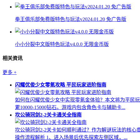
拳王俱乐部免费版特色与玩法v2024.01.20 免广告版
小小分裂中文版特色玩法v4.0.0 无限金币版
相关资讯
更多
+
闪耀优俊少女零氪攻略 平民玩家进阶指南
如何在闪耀优俊少女中实现零氪金体验？本文将为平民玩
累10000-15000钻石。游戏内包含角色卡与辅助卡...
坎公骑冠剑2-2关卡通关全指南
坎公骑冠剑2-2关卡如何顺利通过？作为解谜玩法的核
操作流程解析 1、进入场景后优先探索左侧区域，...