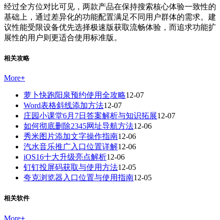
经过全方位对比可见，两款产品在保持搜索核心体验一致性的
基础上，通过差异化的功能配置满足不同用户群体的需求。建
议性能受限设备优先选择极速版获取流畅体验，而追求功能扩
展性的用户则更适合使用标准版。
相关攻略
More
+
萝卜快跑阳泉预约使用全攻略
12-07
Word表格斜线添加方法
12-07
庄园小课堂6月7日答案解析与知识拓展
12-07
如何彻底删除2345网址导航方法
12-06
秀米图片添加文字操作指南
12-06
汽水音乐推广入口位置详解
12-06
iOS16十大升级亮点解析
12-06
钉钉投屏码获取与使用方法
12-05
夸克浏览器入口位置与使用指南
12-05
相关软件
More
+