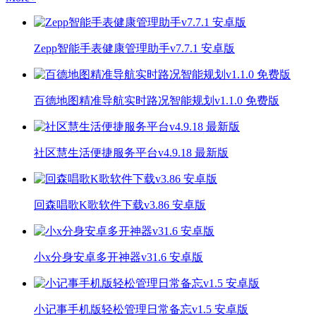
Zepp智能手表健康管理助手v7.7.1 安卓版
百德地图精准导航实时路况智能规划v1.1.0 免费版
社区慧生活便捷服务平台v4.9.18 最新版
回森唱歌K歌软件下载v3.86 安卓版
小x分身安卓多开神器v31.6 安卓版
小记事手机版轻松管理日常备忘v1.5 安卓版