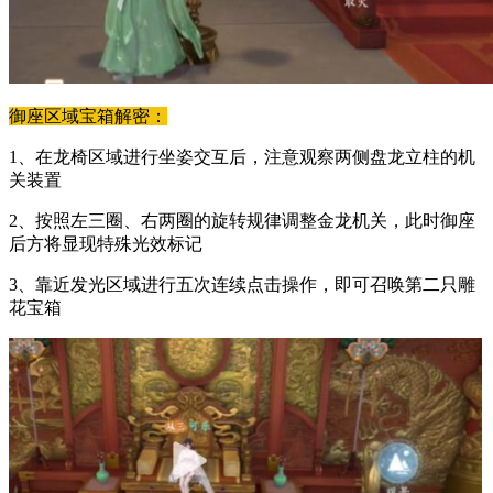
御座区域宝箱解密：
1、在龙椅区域进行坐姿交互后，注意观察两侧盘龙立柱的机
关装置
2、按照左三圈、右两圈的旋转规律调整金龙机关，此时御座
后方将显现特殊光效标记
3、靠近发光区域进行五次连续点击操作，即可召唤第二只雕
花宝箱