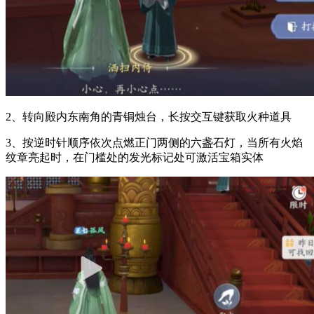
2、转向殿内东南角的青铜烛台，长按交互键获取火种道具
3、按逆时针顺序依次点燃正门两侧的六盏石灯，当所有火焰
纹章亮起时，在门槛处的发光标记处可激活宝箱实体