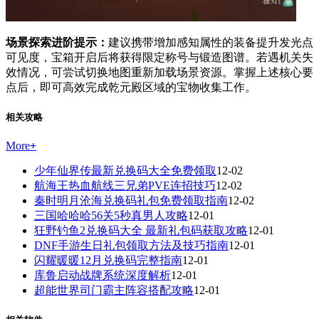
场景探索进阶提示：
建议携带增加感知属性的装备提升发光点
可见度，宝箱开启后将获得限定称号与锻造图谱。若遇机关失
效情况，可尝试切换地图重新加载场景资源。掌握上述核心要
点后，即可高效完成乾元殿区域的宝物收集工作。
相关攻略
More
+
少年仙界传最新兑换码大全免费领取
12-02
航海王热血航线三兄弟PVE连招技巧
12-02
秦时明月沧海兑换码礼包免费领取指南
12-02
三国哈哈哈56关5秒真男人攻略
12-01
狂野钓鱼2兑换码大全 最新礼包码获取攻略
12-01
DNF手游生日礼包领取方法及技巧指南
12-01
闪耀暖暖12月兑换码完整指南
12-01
库鲁启动战牌系统深度解析
12-01
超能世界司门霸主阵容搭配攻略
12-01