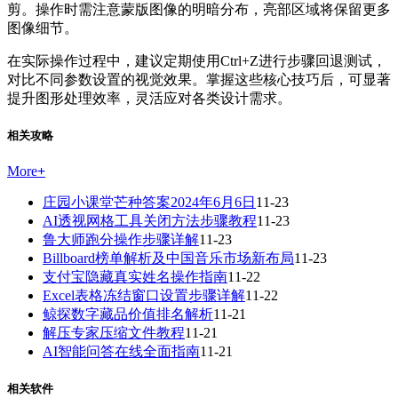
剪。操作时需注意蒙版图像的明暗分布，亮部区域将保留更多
图像细节。
在实际操作过程中，建议定期使用Ctrl+Z进行步骤回退测试，
对比不同参数设置的视觉效果。掌握这些核心技巧后，可显著
提升图形处理效率，灵活应对各类设计需求。
相关攻略
More
+
庄园小课堂芒种答案2024年6月6日
11-23
AI透视网格工具关闭方法步骤教程
11-23
鲁大师跑分操作步骤详解
11-23
Billboard榜单解析及中国音乐市场新布局
11-23
支付宝隐藏真实姓名操作指南
11-22
Excel表格冻结窗口设置步骤详解
11-22
鲸探数字藏品价值排名解析
11-21
解压专家压缩文件教程
11-21
AI智能问答在线全面指南
11-21
相关软件