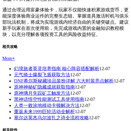
通过合理运用富豪体验卡，玩家不仅能快速积累游戏货币，更
能深度体验商业运作的完整生态链。掌握道具激活时机与俱乐
部玩法机制，将成为实现游戏内经济自由的关键突破点。建议
新手玩家在首次使用前，先完成游戏内置的金融知识教程模
块，以充分理解各项投资工具的风险收益特征。
相关攻略
More
+
幻境旅者英灵培养指南 核心阵容搭配解析
12-07
元气骑士爆裂飞盾获取方法
12-07
DNF希尔斯秘藏珍品装扮详解 六大时装亮点解析
12-07
原神神秘矿隐藏成就获取指南
12-07
原神璃月失踪矿工触发方法
12-07
黑神话悟空性能测试工具使用指南
12-07
人类一败涂地移动卡顿解决方法
12-07
重返未来1999巨轮活动全解析
12-07
塞尔达英杰乌尔波扎之诗全流程攻略
12-07
相关软件