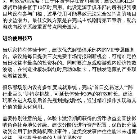
3、时效管理策略：由于体验卡存在使用期限，建议玩家在游
戏货币储备低于10亿时启用。此设定源于俱乐部内所有投资项
目均设有参与门槛，过早使用可能导致无法完全发挥高阶项目
的收益潜力。最佳实践方案是在完成主线剧情第五章后，配合
游戏内经济系统重置节点同步激活。
进阶使用技巧
当玩家持有体验卡时，建议优先解锁俱乐部内的VIP专属服务
台。该设施每日提供三次免费市场情报刷新机会，可精准定位
当日收益率最高的投资标的。同时要注意观察游戏内经济指数
波动，在制造业板块飘红时启动体验卡，可触发隐藏的产业联
动增益效果。
俱乐部场景内设有多维度成就系统，完成"首日交易达人""跨
行业巨头"等特定挑战，可延长体验卡30%的有效时长。建议
玩家在进入场景后首先规划挑战路线，通过精准操作实现道具
价值的最大化利用。
需要特别注意的是，体验卡激活期间获得的货币收益会直接影
响角色社会地位评级。建议分阶段进行资产配置，保留部分流
动资金用于触发随机商业事件，这类突发事件往往能带来超额
收益，同时提升角色的人脉关系数值。