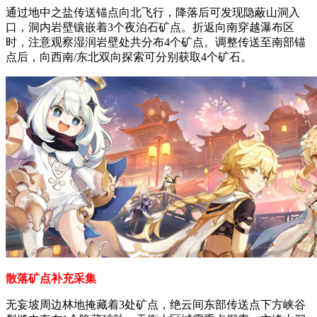
通过地中之盐传送锚点向北飞行，降落后可发现隐蔽山洞入
口，洞内岩壁镶嵌着3个夜泊石矿点。折返向南穿越瀑布区
时，注意观察湿润岩壁处共分布4个矿点。调整传送至南部锚
点后，向西南/东北双向探索可分别获取4个矿石。
散落矿点补充采集
无妄坡周边林地掩藏着3处矿点，绝云间东部传送点下方峡谷