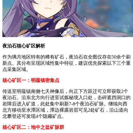
夜泊石核心矿区解析
作为璃月地区特有的稀有矿石，夜泊石在全图仅存在50余个刷
新点。其分布呈现区域性集中特征，建议优先探索以下三个重
点采集区域。
核心矿区一：明蕴镇密集点
传送至明蕴镇南侧七天神像后，向正下方跃迁可立即获取2个
夜泊石。沿东北方向行进至试炼秘境入口处，击碎遮挡洞口的
岩障后进入矿道，此处集中刷新7-8个夜泊石矿脉。继续向西
北方移动至水潭区域，潭边裸露岩层可见2处矿石，沿山道向
北攀登还可发现4个隐藏矿点。
核心矿区二：地中之盐矿脉群