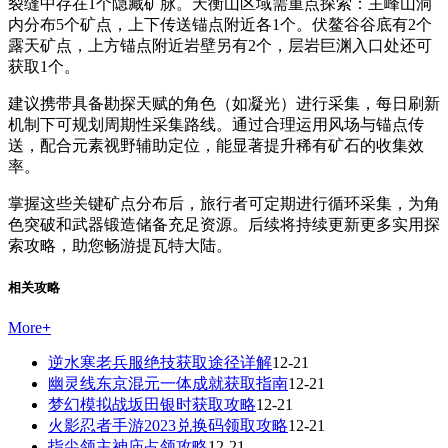
裂缝中存在1个隐藏矿脉。天衡山区域需重点探索：主峰山洞
内分布5个矿点，上下传送锚点附近各1个。伏鳌谷谷底有2个
露天矿点，上方锚点附近岩壁另有2个，层岩巨渊入口处还可
获取1个。
建议携带具备勘探天赋的角色（如凝光）进行采集，每日刷新
机制下可规划周期性采集路线。通过合理运用风场与锚点传
送，配合元素视野辅助定位，能显著提升稀有矿石的收集效
率。
掌握这些关键矿点分布后，旅行者可定期进行循环采集，为角
色突破和武器锻造储备充足资源。后续将持续更新更多实用探
索攻略，助您畅游提瓦特大陆。
相关攻略
More
+
逆水寒老兵服绝技获取途径详解
12-21
幽灵线东京混元一体成就获取指南
12-21
梦幻模拟战坂田银时获取攻略
12-21
火影忍者手游2023兑换码领取攻略
12-21
指尖领主神庙占领攻略
12-21