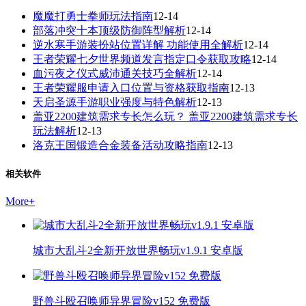
魔魔打勇士拳师玩法指南
12-14
部落冲突十本顶级防御阵型解析
12-14
逆水寒手游装扮站位置详解 功能使用全解析
12-14
王者荣耀七夕世界频道发言指定口令获取攻略
12-14
血污夜之仪式威沛通关技巧全解析
12-14
王者荣耀服申请入口位置与资格获取指南
12-13
天启圣源手游职业强度与特色解析
12-13
盖亚2200建筑需求专长怎么玩？ 盖亚2200建筑需求专长
玩法解析
12-13
洛克王国锻造合金装备活动攻略指南
12-13
相关软件
More
+
城市大乱斗2全新开放世界畅玩v1.9.1 安卓版
野兽斗殴召唤师异界冒险v152 免费版