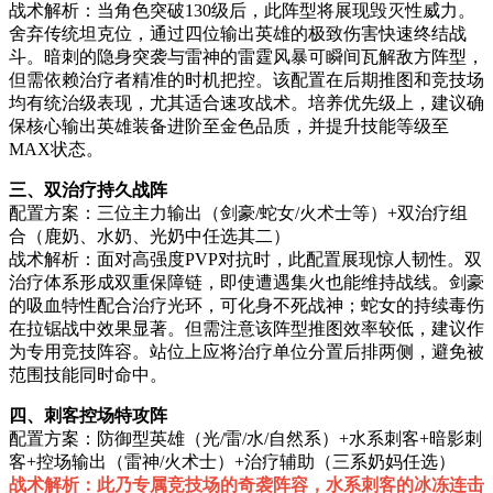
战术解析：当角色突破130级后，此阵型将展现毁灭性威力。
舍弃传统坦克位，通过四位输出英雄的极致伤害快速终结战
斗。暗刺的隐身突袭与雷神的雷霆风暴可瞬间瓦解敌方阵型，
但需依赖治疗者精准的时机把控。该配置在后期推图和竞技场
均有统治级表现，尤其适合速攻战术。培养优先级上，建议确
保核心输出英雄装备进阶至金色品质，并提升技能等级至
MAX状态。
三、双治疗持久战阵
配置方案：三位主力输出（剑豪/蛇女/火术士等）+双治疗组
合（鹿奶、水奶、光奶中任选其二）
战术解析：面对高强度PVP对抗时，此配置展现惊人韧性。双
治疗体系形成双重保障链，即使遭遇集火也能维持战线。剑豪
的吸血特性配合治疗光环，可化身不死战神；蛇女的持续毒伤
在拉锯战中效果显著。但需注意该阵型推图效率较低，建议作
为专用竞技阵容。站位上应将治疗单位分置后排两侧，避免被
范围技能同时命中。
四、刺客控场特攻阵
配置方案：防御型英雄（光/雷/水/自然系）+水系刺客+暗影刺
客+控场输出（雷神/火术士）+治疗辅助（三系奶妈任选）
战术解析：此乃专属竞技场的奇袭阵容，水系刺客的冰冻连击