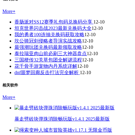
More
+
香肠派对SS12赛季礼包码兑换码分享
12-10
坦克世界闪击战2023最新兑换码大全
12-10
我的勇者100连抽兑换码获取攻略
12-10
坎公骑冠剑侵略者导演实战攻略
12-10
最强潮玩团兑换码最新领取攻略
12-10
泰拉瑞亚肉山前必刷三大神器盘点
12-10
三国梗传32关草包团全解谜流程
12-10
花千骨手游宠物内丹系统详解
12-10
dnf噩梦回廊反击打法完全解析
12-10
相关软件
More
+
暴走劈砖块弹珠消除畅玩版v1.4.1 2025最新版