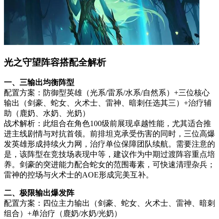
光之守望阵容搭配全解析
一、三输出均衡阵型
配置方案：防御型英雄（光系/雷系/水系/自然系）+三位核心
输出（剑豪、蛇女、火术士、雷神、暗刺任选其三）+治疗辅
助（鹿奶、水奶、光奶）
战术解析：此组合在角色100级前展现卓越性能，尤其适合推
进主线剧情与对抗首领。前排坦克承受伤害的同时，三位高爆
发英雄形成持续火力网，治疗单位保障团队续航。需要注意的
是，该阵型在竞技场表现中等，建议作为中期过渡阵容重点培
养。剑豪的突进能力配合蛇女的范围毒素，可快速清理杂兵；
雷神的控场与火术士的AOE形成完美互补。
二、极限输出爆发阵
配置方案：四位主力输出（剑豪、蛇女、火术士、雷神、暗刺
组合）+单治疗（鹿奶/水奶/光奶）