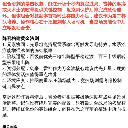
配合暗刺的暴击收割，能在开场十秒内奠定胜局。雷神的麻痹
或火术士的眩晕提供关键控制，坦克则保护后排完成致命连
环。但该组合对抗副本首领时生存能力不足，建议作为第二梯
队培养。操作核心在于把握刺客入场时机，当控场技能命中后
立即发动合击。
阵容构建黄金法则
1. 元素协同：光系坦克搭配雷系输出可触发导电特效，水系治
疗能增强冰刺的冻结概率
2. 阶段适配：百级前优先三输出阵型平稳过渡，百三十级后转
型极限输出阵
3. 资源分配：剑豪、雷神作为万金油核心建议优先升星，鹿奶
的群体复活技值得重点培养
4. 环境应变：推图侧重AOE清场能力，竞技场则需考虑控制
链与爆发点
掌握这些阵容精髓后，冒险者可根据英雄池深度与战斗场景灵
活调整。记住没有绝对完美的配置，只有最适合战局的搭配智
慧。持续优化你的英雄组合，必将在光之守望的征途中所向披
靡。
相关攻略