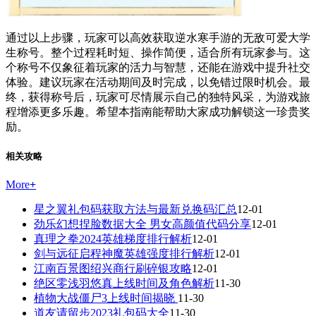
通过以上步骤，玩家可以高效获取逆水寒手游的无敌可爱大学
生称号。整个过程耗时短、操作简便，适合所有玩家参与。这
个称号不仅象征着玩家的活力与智慧，还能在游戏中提升社交
体验。建议玩家在活动期间及时完成，以免错过限时机会。最
终，获得称号后，玩家可尽情展示自己的独特风采，为游戏旅
程增添更多乐趣。希望本指南能帮助大家成功解锁这一珍贵奖
励。
相关攻略
More
+
星之翼礼包码获取方法与最新兑换码汇总
12-01
劲乐幻想捏脸数据大全 男女高颜值代码分享
12-01
真理之拳2024英雄梯度排行解析
12-01
剑与远征启程神魔英雄强度排行解析
12-01
江南百景图绍兴商行刷碎银攻略
12-01
绝区零浅羽悠真上线时间及角色解析
11-30
植物大战僵尸3上线时间揭晓
11-30
道友请留步2023礼包码大全
11-30