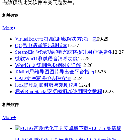
有效预防此类软件冲突问题发生。
相关攻略
More
+
VirtualBox无法彻底卸载解决方法汇总
09-29
QQ号申请详细步骤指南
12-27
Steam扫码登录功能曝光或将提升用户便捷性
12-27
微软Win11测试语音清晰功能
12-26
Word分页符删除步骤图文详解
12-26
XMind思维导图图片导出全平台指南
12-25
CAD文件写保护去除方法
12-24
ibox提现到账时效与规则说明
12-24
标题BlueStacks安卓模拟器使用图文教程
12-23
相关软件
More
+
PUBG画质优化工具安卓版下载v1.0.7.5 最新版